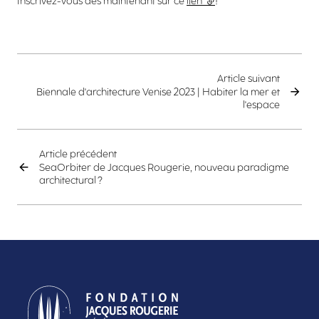
Inscrivez-vous dès maintenant sur ce
lien
(lien externe)
!
Article suivant
Biennale d'architecture Venise 2023 | Habiter la mer et
l'espace
Article précédent
SeaOrbiter de Jacques Rougerie, nouveau paradigme
architectural ?