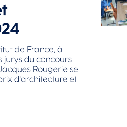
et
024
titut de France, à
s jurys du concours
 Jacques Rougerie se
prix d'architecture et