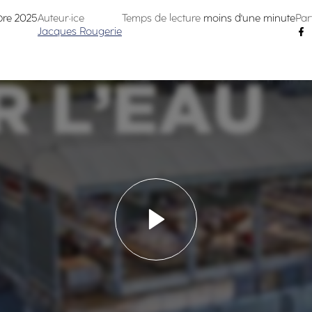
bre 2025
Auteur·ice
Temps de lecture
moins d'une minute
Par
Jacques Rougerie
Lancer la vidéo - Notr