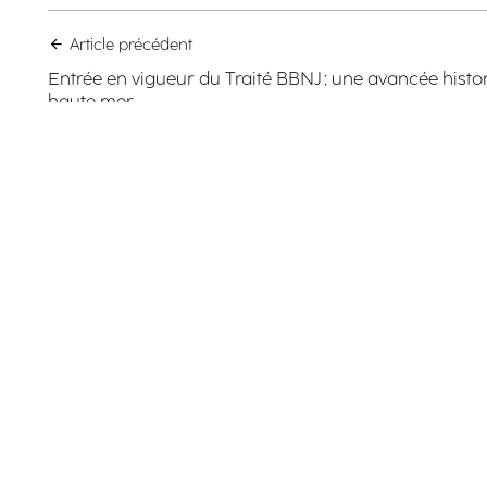
Article précédent
Entrée en vigueur du Traité BBNJ : une avancée histor
haute mer
Mentions légales
Politique de confidentialité
Accessibilité
Plan du site