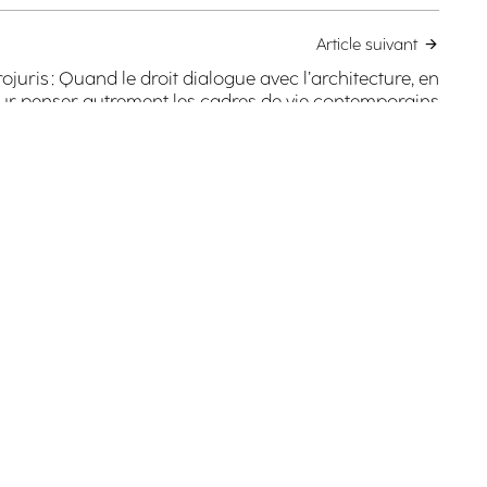
Article suivant
uris : Quand le droit dialogue avec l’architecture, en
pour penser autrement les cadres de vie contemporains
Facebook
Instagram