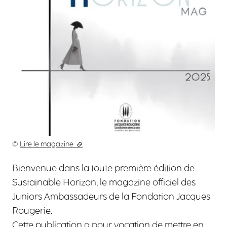
Droits réservés :
©
Lire le magazine
(lien externe)
Bienvenue dans la toute première édition de
Sustainable Horizon, le magazine officiel des
Juniors Ambassadeurs de la Fondation Jacques
Rougerie.
Cette publication a pour vocation de mettre en